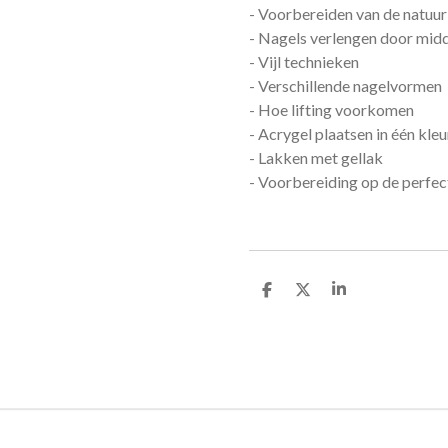
- Voorbereiden van de natuurl
- Nagels verlengen door midd
- Vijl technieken
- Verschillende nagelvormen
- Hoe lifting voorkomen
- Acrygel plaatsen in één kle
- Lakken met gellak
- Voorbereiding op de perfec
D
D
S
e
e
h
l
e
a
e
l
r
n
e