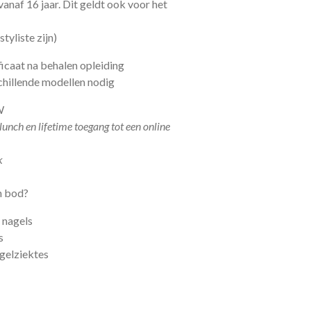
anaf 16 jaar. Dit geldt ook voor het
tyliste zijn)
ificaat na behalen opleiding
schillende modellen nodig
TW
 lunch en lifetime toegang tot een online
k
n bod?
e nagels
ls
agelziektes