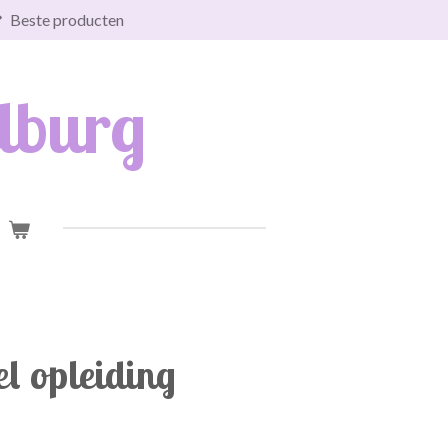
Beste producten
lburg
l opleiding