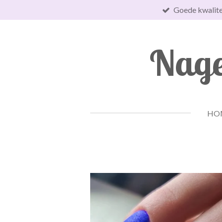
Goede kwalite
Ga
direct
naar
Nage
de
hoofdinhoud
HO