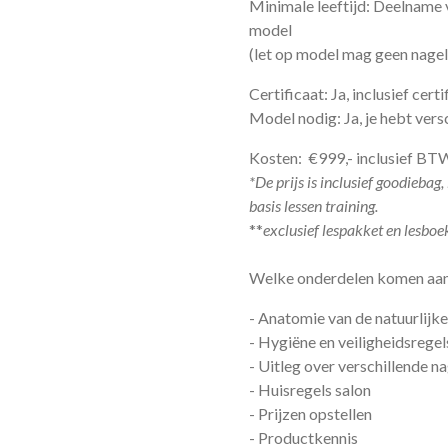
Minimale leeftijd: Deelname v
model
(let op model mag geen nagels
Certificaat: Ja, inclusief cert
Model nodig: Ja, je hebt ver
Kosten: €999,- inclusief B
*De prijs is inclusief goodiebag,
basis lessen training.
**
exclusief lespakket en lesboe
Welke onderdelen komen aa
- Anatomie van de natuurlijk
- Hygiëne en veiligheidsrege
- Uitleg over verschillende n
- Huisregels salon
- Prijzen opstellen
- Productkennis