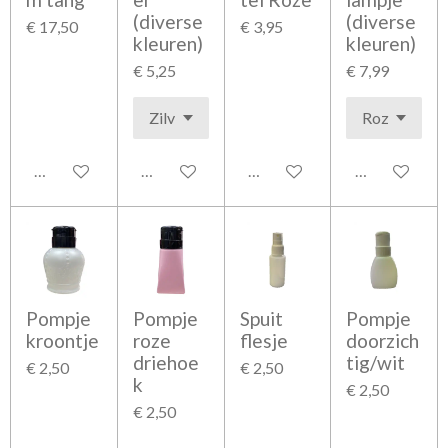
(diverse
(diverse
€ 17,50
€ 3,95
kleuren)
kleuren)
€ 5,25
€ 7,99
In winkelwagen
In winkelwagen
In winkelwagen
In winkelwag
Pompje
Pompje
Spuit
Pompje
kroontje
roze
flesje
doorzich
driehoe
tig/wit
€ 2,50
€ 2,50
k
€ 2,50
€ 2,50