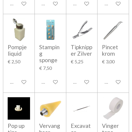
In winkelwagen
In winkelwagen
In winkelwagen
In winkelwag
Pompje
Stampin
Tipknipp
Pincet
liquid
g
er Zilver
krom
sponge
€ 2,50
€ 5,25
€ 3,00
€ 7,50
In winkelwagen
In winkelwagen
In winkelwagen
In winkelwag
Pop up
Vervang
Excavat
Vinger