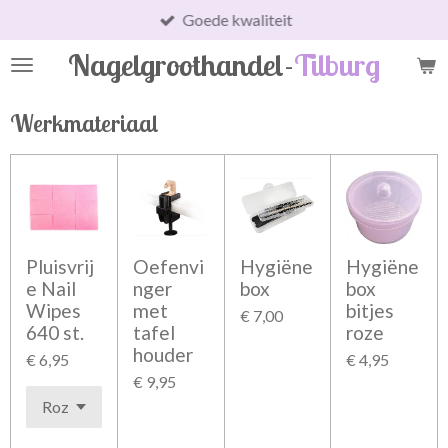
Goede kwaliteit
Ga
direct
Nagelgroothandel-
Tilburg
naar
de
hoofdinhoud
Werkmateriaal
Pluisvrij
Oefenvi
Hygiëne
Hygiëne
e Nail
nger
box
box
Wipes
met
bitjes
€ 7,00
640 st.
tafel
roze
houder
€ 6,95
€ 4,95
€ 9,95