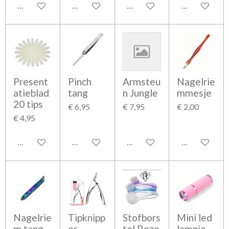
In winkelwagen
In winkelwagen
In winkelwagen
In winkelwag
Present
Pinch
Armsteu
Nagelrie
atieblad
tang
n Jungle
mmesje
20 tips
€ 6,95
€ 7,95
€ 2,00
€ 4,95
In winkelwagen
In winkelwagen
In winkelwagen
In winkelwag
Nagelrie
Tipknipp
Stofbors
Mini led
m tang
er
tel Roze
lampje