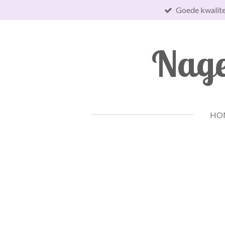
Goede kwalite
Ga
direct
naar
Nage
de
hoofdinhoud
HO