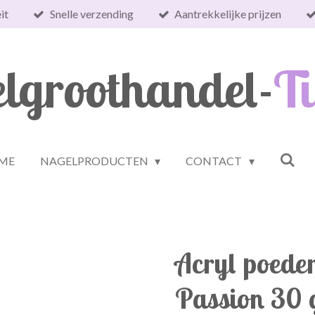
it
Snelle verzending
Aantrekkelijke prijzen
lgroothandel-
Ti
ME
NAGELPRODUCTEN
CONTACT
Acryl poede
Passion 30