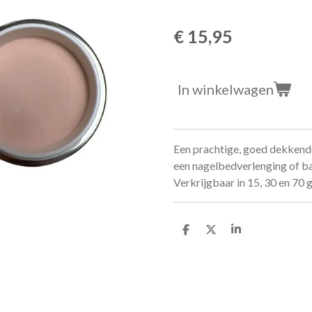
€ 15,95
In winkelwagen
Een prachtige, goed dekkend
een nagelbedverlenging of 
Verkrijgbaar in 15, 30 en 70
D
D
S
e
e
h
l
e
a
e
l
r
n
e