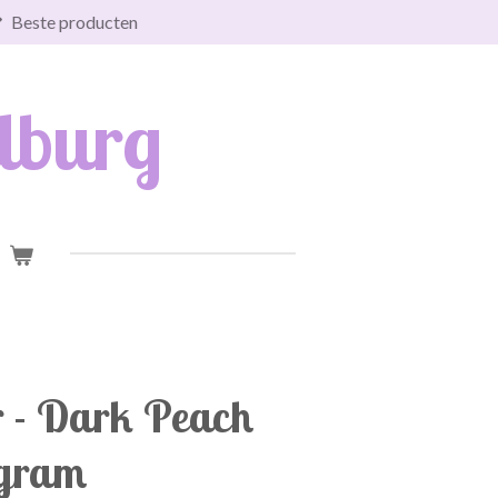
Beste producten
lburg
r - Dark Peach
 gram