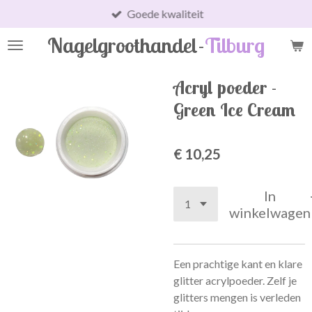
Goede kwaliteit
Ga
direct
Nagelgroothandel-
Tilburg
naar
de
hoofdinhoud
Acryl poeder -
Green Ice Cream
€ 10,25
In
winkelwagen
Een prachtige kant en klare
glitter acrylpoeder. Zelf je
glitters mengen is verleden