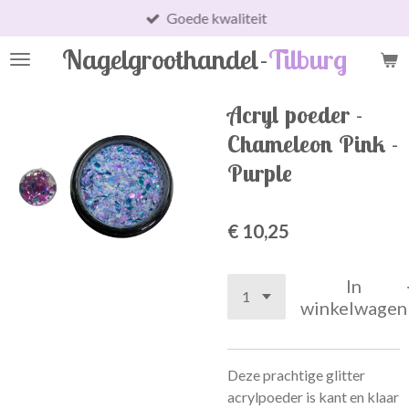
Goede kwaliteit
Ga
direct
Nagelgroothandel-
Tilburg
naar
de
hoofdinhoud
Acryl poeder -
Chameleon Pink -
Purple
€ 10,25
In
winkelwagen
Deze prachtige glitter
acrylpoeder is kant en klaar