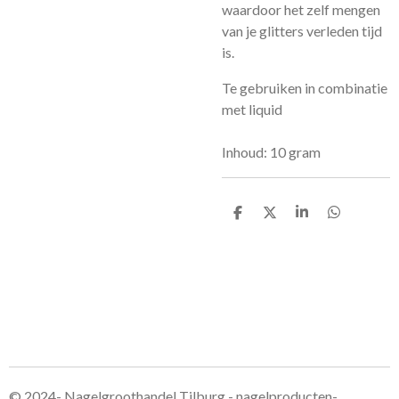
waardoor het zelf mengen
van je glitters verleden tijd
is.
Te gebruiken in combinatie
met liquid
Inhoud: 10 gram
D
D
S
D
e
e
h
e
l
e
a
l
e
l
r
e
n
e
n
© 2024- Nagelgroothandel Tilburg - nagelproducten-