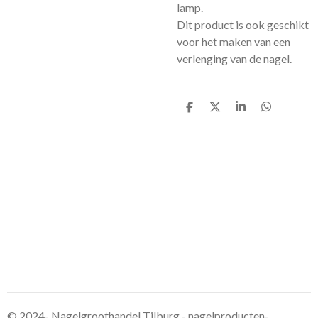
lamp.
Dit product is ook geschikt
voor het maken van een
verlenging van de nagel.
D
D
S
D
e
e
h
e
l
e
a
l
e
l
r
e
n
e
n
© 2024- Nagelgroothandel Tilburg - nagelproducten-