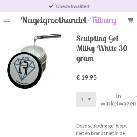
Goede kwaliteit
Ga
direct
Nagelgroothandel-
Tilburg
naar
de
hoofdinhoud
Sculpting Gel
Milky White 30
gram
€ 19,95
In
winkelwagen
Deze sculpting gel loopt
niet en brandt niet in de