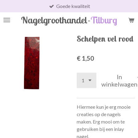
Goede kwaliteit
Ga
direct
Nagelgroothandel-
Tilburg
naar
de
hoofdinhoud
Schelpen vel rood
€ 1,50
In
winkelwagen
Hiermee kun je erg mooie
creaties op de nagels
maken. Erg mooi om te
gebruiken bij een inlay
nagel.