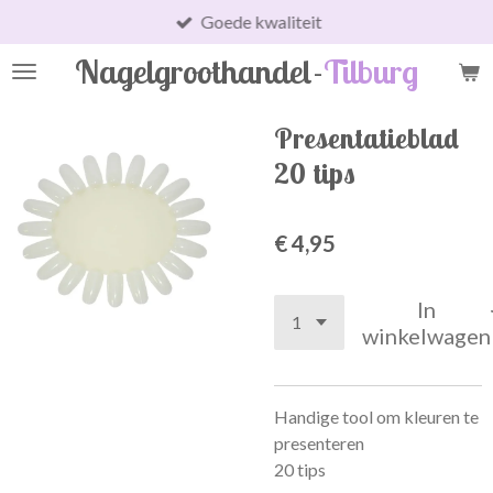
Goede kwaliteit
Ga
direct
Nagelgroothandel-
Tilburg
naar
de
hoofdinhoud
Presentatieblad
20 tips
€ 4,95
In
winkelwagen
Handige tool om kleuren te
presenteren
20 tips