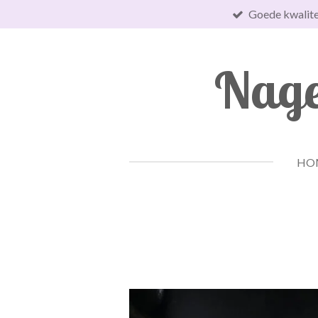
Goede kwalite
Ga
direct
naar
Nage
de
hoofdinhoud
HO