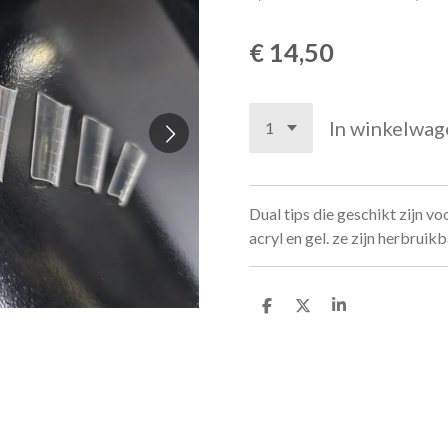
€ 14,50
In winkelwag
Dual tips die geschikt zijn v
acryl en gel. ze zijn herbruik
D
D
S
e
e
h
l
e
a
e
l
r
n
e