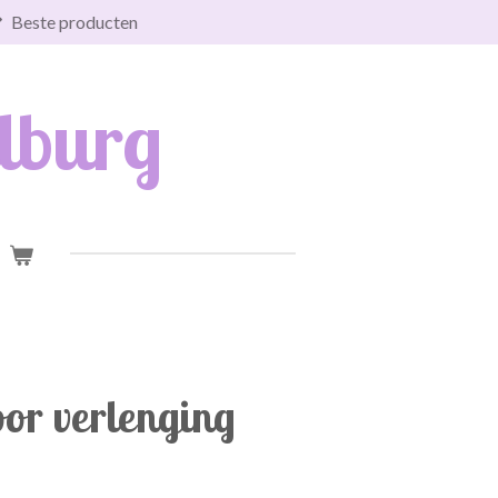
Beste producten
lburg
or verlenging