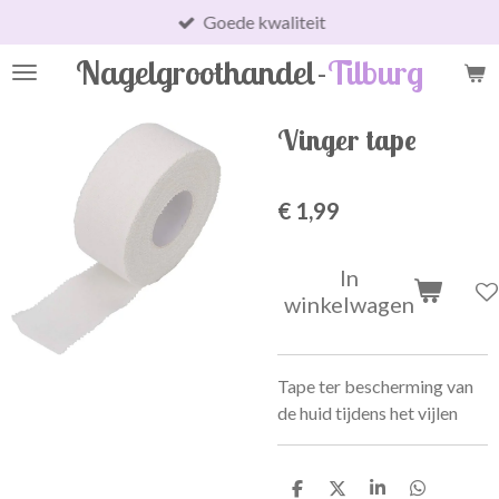
Goede kwaliteit
Ga
direct
Nagelgroothandel-
Tilburg
naar
de
hoofdinhoud
Vinger tape
€ 1,99
In
winkelwagen
Tape ter bescherming van
de huid tijdens het vijlen
D
D
S
D