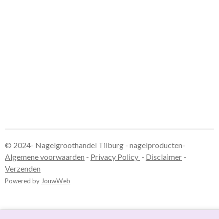
e
e
h
e
l
e
a
l
e
l
r
e
n
e
n
© 2024- Nagelgroothandel Tilburg - nagelproducten-
Algemene voorwaarden
-
Privacy Policy
-
Disclaimer
-
Verzenden
Powered by
JouwWeb